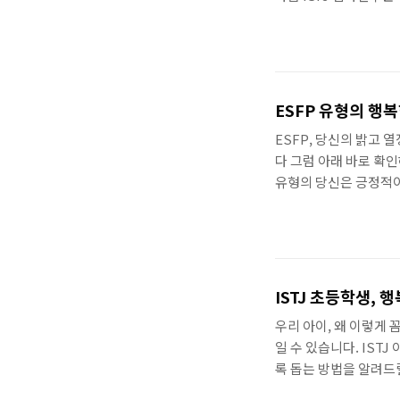
게 드러내지 못하고, 
까? 깊은 관계에 대한 
중하게 접근하는 편이에
단점이 드러날까 봐 걱정
에 매우 민감하게 반응
ESFP 유형의 행
고 위축될 수 있답니다. 
ESFP, 당신의 밝고
다 그럼 아래 바로 확인해
유형의 당신은 긍정적이
있죠. 이러한 장점을 
어떻게 하면 ESFP 유
를 유지하세요: ESF
칭찬과 격려를 아끼지 
세요. 2. 상대방의 감
ISTJ 초등학생,
우자의 마음을 헤아리고
우리 아이, 왜 이렇게 
일 수 있습니다. IST
록 돕는 방법을 알려드릴
🤠 MBTI유형별 남자