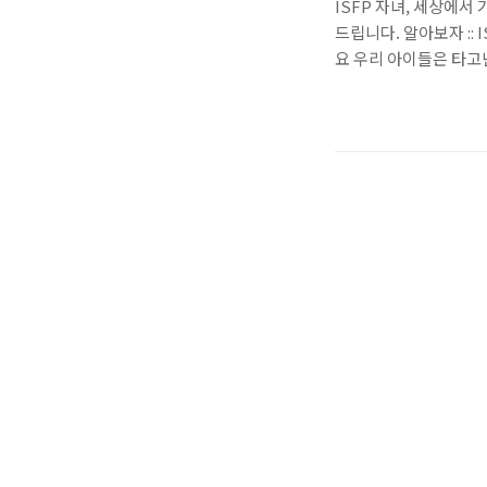
ISFP 자녀, 세상에
드립니다. 알아보자 :: 
요 우리 아이들은 타고
러나 때로는 조용하고 
지 고민이 많으실 텐데
각합니다. 부모님은 아
가 어떤 감정을 느끼는지
아이들은 현실적인 것을
다는 당장 실천할 수 있