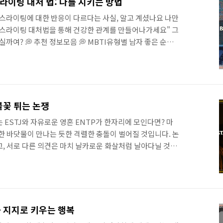
스라이팅 대처 법: 나를 지키는 방법
 새로..
 가스라이팅에 대한 반응이 다르다는 사실, 알고 계셨나요 나만
가스라이팅 대처법을 통해 건강한 관계를 만들어나가세요" 그
실까여? 💭 추천 정보모음 💭 MBTI유형별 남자 좋은 순위
 남자친구로 좋은 순위MBTI유형별 남자친구로 좋은 순위
보시겠습니다. MBTI 16가지유형 유리한 대학전공 및 직업
 전체유형별 유리한 대학전공 및 직업추천 MBTI 전체유형별
y.com 알아보자 :: MBTI + 가스라이팅 대처 법: 나를 지키는
우: 따뜻하고 배려심 깊은 ISFP 유형은 타인의 감정에 쉽게 공
: 불꽃 튀는 논쟁
.
 ESTJ와 자유로운 영혼 ENTP가 한자리에 모인다면? 마
원한 바닷물이 만나는 듯한 격렬한 충돌이 벌어질 것입니다. 논
, 서로 다른 의견은 마치 날카로운 화살처럼 날아다닐 것입
 마세요 이 글에서는 ESTJ와 ENTP의 격렬한 논쟁을 화
 비법을 소개합니다 알아보자 :: ESTJ vs ENTP "이봐,
지? 조금만 기다려" ESTJ가 화를 내며 소리쳤다. "왜 답답한
 좀 더 창의적으로 생각해봐" ENTP가 반박하며 비웃었다.
더 심화되어 갈등으로 번질 위기에 처했다. ESTJ와 ENTP
랑과 지지로 키우는 행복
험하며 종..