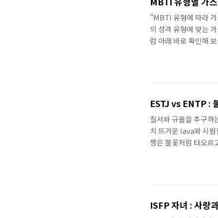
MBTI 유형별 가
어울리는 것을 좋아하고,
"MBTI 유형에 따라
의 성격 유형에 맞는 
럼 아래 바로 확인해 보
바로보기 MBTI유형별
관련 정리입니다. 바로 
추천 바로보기 MBTI
유리gochon.tistor
방법 ISFP 유형의 경
ESTJ vs ENTP 
감하고, 자신의 감정을 .
질서와 규율을 추구하는
치 뜨거운 lava와 시
쟁은 불꽃처럼 타오르고
니다. 하지만 두려워하지
해의 꽃으로 피어나게 하는
넌 왜 항상 내 말을 끊
틀 안에서만 생각하니?
두 사람의 논쟁은 점점 
ISFP 자녀 : 사
의 성격 차이를 직접 경