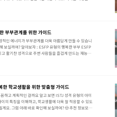
상대방과의 관계에 있어 조심스러운 면이 있답니다. 왜 그럴
두려움: ISFJ는 상대방과 친밀해지는 것을 깊이 생각하고 신
요. 상대방에게 좋은 모습만 보여주고 싶어 하지만, 자신의
하기도 하죠. 상처받기 쉬운 마음: ISFJ는 상대방의 반응
해요. 특히 상대방이 차갑게 대한다고 느껴지면 쉽게 상처받
복한 부부관계를 위한 가이드
ISFJ 남자친구와 더..
 열정적인 에너지가 부부관계를 더욱 아름답게 만들 수 있습니
 보실까여? 알아보자 :: ESFP 유형의 행복한 부부 ESFP
고 활기찬 성격으로 주변 사람들을 즐겁게 만드는 재능이
부부관계에 적용하면 더욱 행복한 가정을 만들 수 있습니다.
형이 행복한 부부관계를 유지할 수 있을까? 1. 긍정적인 태도
P의 가장 큰 매력은 바로 긍정적인 에너지입니다. 배우자에게
않고, 함께 즐거운 시간을 보내며 행복한 기억을 만들어나가
정에 공감하세요: 당신은 타인의 감정에 매우 민감합니다. 배
 행복한 학교생활을 위한 맞춤형 가이드
 공감하는 자세는 부부관계..
꼼꼼하고 계획적인 걸까요 알고 보면 ISTJ 성격 유형의 아이
J 아이의 특징을 이해하고, 학교생활에 더욱 잘 적응할 수 있도
게요. 그럼 아래 바로 확인해 보실까여? 🤠 추천 정보모음
 좋은 순위 바로보기 MBTI유형별 남자친구로 좋은 순위