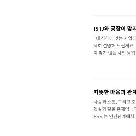
MBTI유형별 남자친구
16가지유형 유리한 대
학전공 및 직업추천 MBT
ISTJ 초등학생, 행복
ISTJ와 궁합이 
칙을 좋아하고, 논리적인
"내 성격에 맞는 사업 
세히 설명해 드릴게요. 
이 맞지 않는 사업 동업
적인 문제 해결에 능합
하지만 이런 ISTJ에게
유형이에요. ENFP는
덕스러울 수 있어요. 
세우는 것을 어려워하죠. 
따뜻한 마음과 관계
ISTJ는 현실적이고 ..
사랑과 소통, 그리고 
햇살과 같은 존재입니다
ESFJ는 인간관계에서
지는 않습니다. ESF
과 갈등에 직면할 수 있