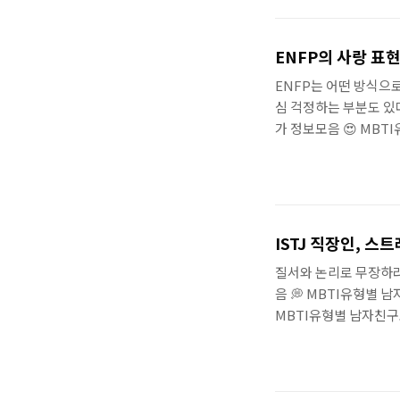
계에서 진정한 행복을 
에서 중요시하는 가치관
조언을 디테일 알아보아
ENFP의 사랑 표현
보면 좋은 정보모음 🍩
ENFP는 어떤 방식으
심 걱정하는 부분도 있다
가 정보모음 😍 MBT
은 순위MBTI유형별 
MBTI 16가지유형 
한 대학전공 및 직업추천 
:: ENFP의 사랑 표
사람에게 적극적으로 다
ISTJ 직장인, 
가 마음을 표현하고, 함
질서와 논리로 무장하라
음 💭 MBTI유형별 
MBTI유형별 남자친구
16가지유형 유리한 대
학전공 및 직업추천 MBT
ISTJ 직장인 바쁜 